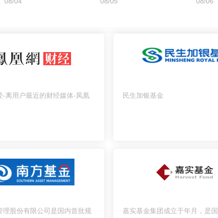
经-离用户最近的财经媒体-凤凰
民生加银基金
管理股份有限公司是国内首批规
嘉实基金集团成立于年月，是国