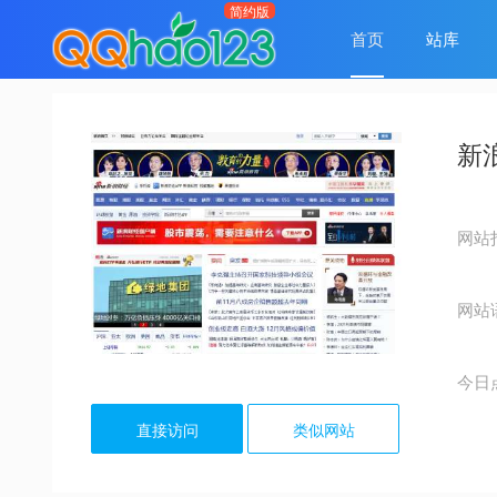
首页
站库
新
网站
网站
今日
直接访问
类似网站