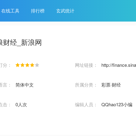
在线工具
排行榜
玄武统计
浪财经_新浪网
打分：
网址链接：
http://finance.si
语言：
简体中文
所属分类：
彩票·财经
点击：
0人次
编辑人员：
QQhao123小编