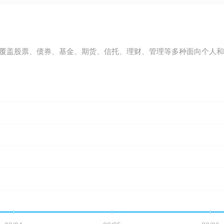
，覆盖股票、债券、基金、期货、信托、理财、管理等多种面向个人