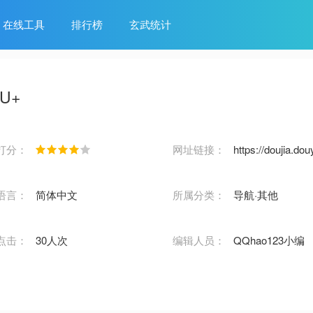
在线工具
排行榜
玄武统计
U+
打分：
网址链接：
https://doujia.do
语言：
简体中文
所属分类：
导航·其他
点击：
30人次
编辑人员：
QQhao123小编