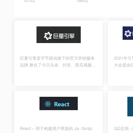
巨量引擎是字节跳动旗下的官方营销服务
2021年
品牌,整合了今日头条、抖音、西瓜视频等
大会是由
营销资源的广告投放平台,了解今日头条推
告主、代
广,抖音广告投放,抖音推广,抖音广告,抖音
年度营销大
推广平台,帮您高效达成营销推广目标。
第三届。
React – 用于构建用户界面的 Ja--Script
QQ互联-