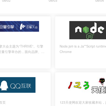
引擎大会主题为“THRIVE“。引擎
Node.js® is a Ja**Script runtime
巨量引擎举办的，面向品牌、广
Chrome
理商等商业化全生态合作伙伴的
会。从2019年开始，今年将是
-首页
123天使网欢迎大家收藏本站，