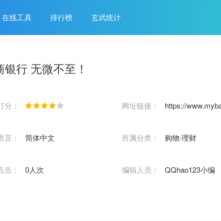
在线工具
排行榜
玄武统计
商银行 无微不至！
打分：
网址链接：
https://www.myb
语言：
简体中文
所属分类：
购物·理财
点击：
0人次
编辑人员：
QQhao123小编