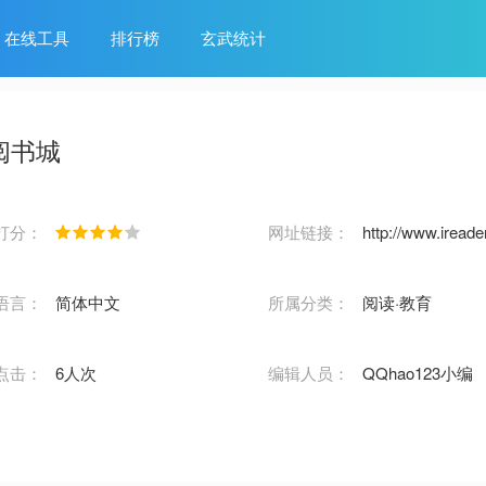
在线工具
排行榜
玄武统计
阅书城
打分：
网址链接：
http://www.ireade
语言：
简体中文
所属分类：
阅读·教育
点击：
6人次
编辑人员：
QQhao123小编