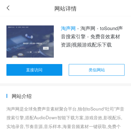
网站详情
淘声网
- 淘声网 - toSound声
音搜索引擎 - 免费音效素材
资源|视频游戏配乐下载
直接访问
类似网站
网站介绍
淘声网是全球免费声音素材聚合平台,独创toSound“吐司”声音
搜索引擎,搭配AudioDown智能下载方案,游戏音效,影视配乐,
实地录音,节奏音源,音乐样本,海量音频素材一键获取,免费个