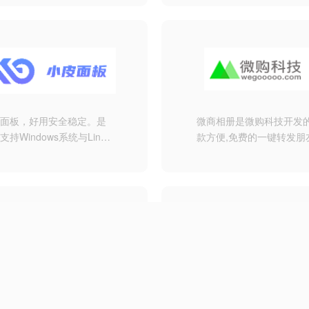
, 包括但不限于各种常用的
I接口, 各大域名主机商的批
自动操作,还有前端站长喜
网页开发工具: 加密解密、
转换、Meta信息、二维码
等等, 后续我们会一直开发
的小脚本, 为您的开发之旅
一点帮助!
皮面板，好用安全稳定。是
微商相册是微购科技开发
支持Windows系统与Linux
款方便,免费的一键转发朋
统的服务器运维管理面板。
一键转图软件工具;受微信
认证,安全不封号.其主要
批量下载图片,一键转发朋
共享相册,同步采源宝图片
能，可谓是一款优质微商
软件和微信营销软件.
(bt.cn)，让运维简单高
【简数采集器】是免费的
面板支持Linux与Windows
线的网页文章采集器工具