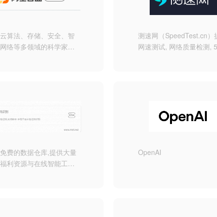
里云算法、存储、安全、智
测速网（SpeedTest.cn
、网络等多领域的科学家与
网速测试, 网络质量检测, 
程师联合打造，基于阿里云
速, 带宽检测, Wi-Fi测速,
年技术沉淀为用户提供更优
提速, 网络加速, 内网测速,
的云上存储体验，更快，更
戏测速, 直播测速, 物联网
全，更流畅，更智能，目前
网站监测, API监测, Ping
请测试中。
路由测试等专业服务, 拥
外大量高性能测试点, 覆
信, 移动, 联通, 网通, 广电,
城宽带, 鹏博士等运营商。
免费的数据仓库,提供大量
OpenAI
福利资源与在线智能工具,
IP地址精确查询、WIFI精
查询、语音识别、视频解
、梦幻藏宝阁估价等等