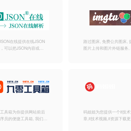
升营销和管理效率。
 JSON在线提供在线JSON
路过图床, 免费公共图床, 
，可以把JSON内容或
图片上传和图片外链服务,
ON文件进行格式化解析，按
保存, 全球CDN加速.
ON层级展现。当JSON格式
现问题，采用中文的方式提
SON错误内容，以及标记
ON解析错误位置。
JSON在线工具立志做一个
美的在线工具站，不仅仅是
ON在线工具，还有很多其他
在线工具。
零工具箱为你提供网站前后
码姐姐为您提供一个it技术
序员的便捷工具箱, 我们立
章,it技术视频,it资源下载
于打造最专业的站长脚本工
门信息请关注码姐姐