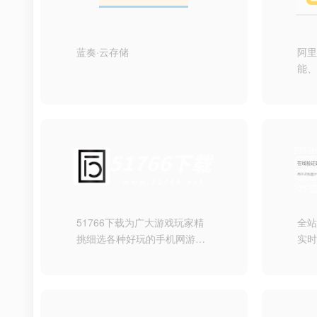
国各地和海外的打开速度，全
面的报表功能、对比功能、地
图展示、柱型图展示等专业测
蓝奏·云存储
阿
速网站
能
工
多
异
安
邀
51766下载为广大游戏玩家精
全站
挑细选各种好玩的手机网游和
实时
单机游戏下载，提供各类手游
包括
下载排行榜，更有新游榜单、
确
游戏攻略大全等，码牧游戏将
析
全力打造国内专业免费的手机