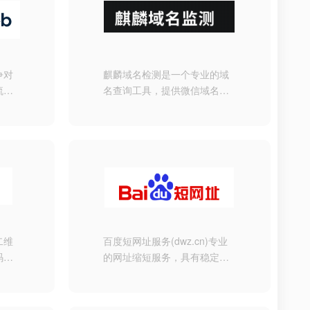
争对
麒麟域名检测是一个专业的域
流量
名查询工具，提供微信域名检
市场
测、QQ域名检测、域名备案查
询、抖音域名检测、域名被墙
查询等功能，并通过微信、邮
件、钉钉或短信报警提醒您，
为您的业务稳定运行保驾护
航！
二维
百度短网址服务(dwz.cn)专业
码生
的网址缩短服务，具有稳定、
统计
快速、安全的特点，支持批量
维码
缩短、批量短网址还原、数据
，提
报表、开放API接口等服务