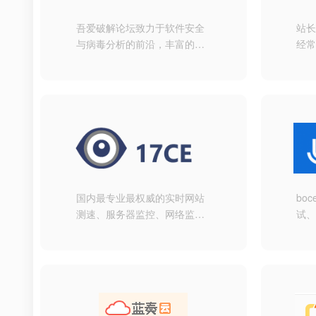
吾爱破解论坛致力于软件安全
站
与病毒分析的前沿，丰富的技
经常
术版块交相辉映，由无数热衷
数
于软件加密解密及反病毒爱好
链接
者共同维护
检
接检
PR
查
国内最专业最权威的实时网站
bo
测速、服务器监控、网络监
试
控、IDC质量评测、
检
PING,DNS,HTTP,CDN测试网
在线
站速度监控，遍及国内各省和
跟踪
国外的监测点，包括电信、网
能
通、联通、移动、长城宽带、
省
教育网等线路，测试网站在全
等