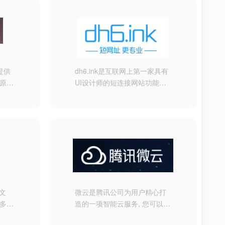
提供
dh6.ink是互联网上第一家具有
 原图
UI设计师的短连接网站功能最
稳定、最安全、最快速的短网
址服务，帮您把冗长的URL地
址缩短成8个字符以内的短网
址。
文
微云是腾讯公司为用户精心打
更多热
造的一项智能云服务, 您可以通
过微云方便地在手机和电脑之