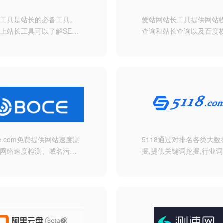
长工具是站长的必备工具。
爱站网站长工具提供网站
上站长工具可以了解SEO
查询和站长查询以及百度
据变化。还可以检测网站死
值查询等多个站长工具，
、蜘蛛访问、HTML格式
查询各种工具，包括有关
测、网站速度测试、友情链
排名查询，百度收录查询
查、网站域名IP查询、
、权重查询、alexa、whois
询等等。
ce.com免费提供网站速度测
5118通过对排名各类大数
、网络速度检测、域名污染
掘,提供关键词挖掘,行业词
测、域名被墙查询、多地区
站群权重监控,关键词排名
ping测试、dns查询、路由
指数词,流量词挖掘工具等
查询、ipv6网站测试等功
工作人员必备百度站长工
；网络检测节点覆盖全国各
台
电信、联通、移动、教育网
。