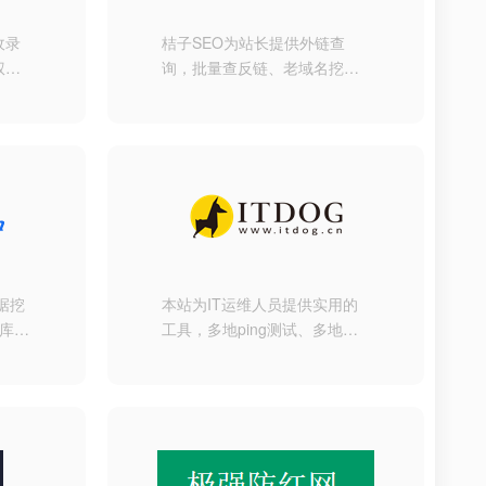
收录
桔子SEO为站长提供外链查
权重
询，批量查反链、老域名挖
免费
掘、网站建站历史快照记录、
键词
网站标题和内容关键字主题密
等。
度检测等的SEO站长工具网
据挖
本站为IT运维人员提供实用的
库,
工具，多地ping测试、多地
监控,
tcping测试、网站测速、HTTP
排名
测速、API测速、路由追踪、在
具平
线MTR 、DNS查询等。