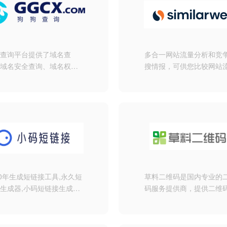
狗查询平台提供了域名查
多合一网站流量分析和竞
、域名安全查询、域名权重
搜情报，可供您比较网站
询、域名价值查询等各种域
和表现、分析策略并扩大
查询服务，致力成为全球最
份额！
的域名综合信息查询工具平
。
20年生成短链接工具,永久短
草料二维码是国内专业的
生成器,小码短链接生成器,
码服务提供商，提供二维
短链接生成,短链接工具,短
成，美化，印制，管理，
生成,转短链接生成工具,尽
等服务，帮助企业通过二
小码短链接
展示信息并采集线下数据