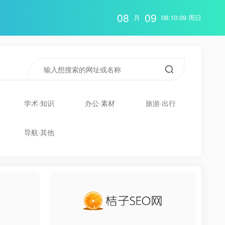
08
09
月
08:10:10 周日
学术·知识
办公·素材
旅游·出行
导航·其他