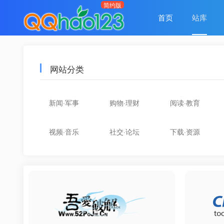
首页
站库
网站分类
新闻·军事
购物·理财
阅读·教育
视频·音乐
社交·论坛
下载·资源