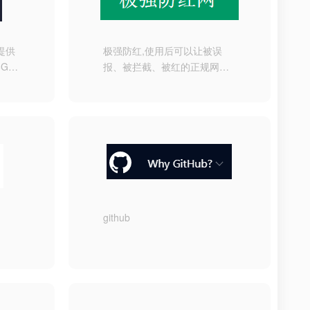
）提供
极强防红,使用后可以让被误
5G测
报、被拦截、被红的正规网站
 宽带
正常打开 。| 1.强跳转浏览器
 游
模式 2.内置直接打开模式 | QQ
监测,
无视举报，屏蔽微信举报按
测试,
钮，解决恶意举报难题。极强
有国内
防红免费版永久免费，一直更
盖电
新接口，助站长成长，解决被
 长
误报推广难题。
github