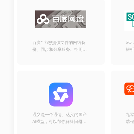
百度**为您提供文件的网络备
SO
份、同步和分享服务。空间
解析
大、速度快、安全稳固，支持
JS
教育网加速，支持手机端。现
JS
在注册即有机会享受15G的免
出
费存储空间
醒J
JS
SO
完
JS
的
通义是一个通情、达义的国产
九
AI模型，可以帮你解答问题、
端程
文档阅读、联网搜索并写作总
志