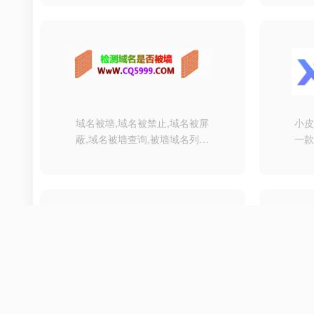
结，最多支持1000万字的文档
具箱
速读。通义_你的全能AI助手
AP
量化
爱的
编码
生成
实用
带来
域名被墙,域名被禁止,域名被屏
小
蔽,域名被墙查询,被墙域名列
一款
表,多个域名同时被墙,godaddy
系
域名dns被墙,godaddy域名被
墙,域名被墙有办法么,域名被墙
是什么意思,域名被关闭,域名被
封,域名被封怎么办,域名已被阻
断
壹查米是一个免费的域名被墙
宝塔
查询工具，用来快速检查网站
效。