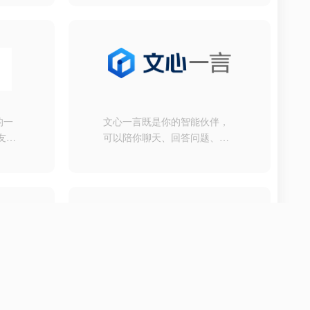
间同步文件、推送照片和传输
数据。
的一
文心一言既是你的智能伙伴，
友圈,
可以陪你聊天、回答问题、画
授权
图识图；也是你的AI助手，可
功能有
以提供灵感、撰写文案、阅读
友圈,
文档、智能翻译，帮你高效完
等功
成工作和学习任务。
必备
、在
闪电盘
软