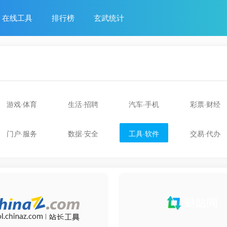
在线工具
排行榜
玄武统计
游戏·体育
生活·招聘
汽车·手机
彩票·财经
门户·服务
数据·安全
工具·软件
交易·代办