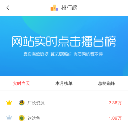
实时当天
本月榜单
总榜巅峰
厂长资源
2.36万
达达龟
1.09万