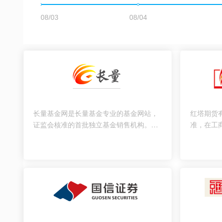
长量基金网是长量基金专业的基金网站，
红塔期货
证监会核准的首批独立基金销售机构。长
准，在工
量秉承“服务创造价值”的理念，通过专业
性期货公
能力和信息技术相结合，致力于为合作机
构在产品、专业服务和信息技术等基金专
业领域赋能，促进基金销售端供给侧的专
业化创新，提升合作机构的基金业务能
力、提高效率、创造客户价值